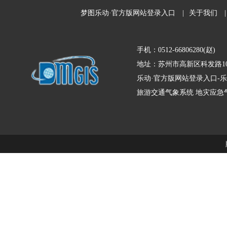
梦图乐动·官方版网站登录入口
|
关于我们
|
手机：0512-66806280(赵)
地址：苏州市高新区科发路10
乐动·官方版网站登录入口-乐
旅游交通气象系统
地灾应急