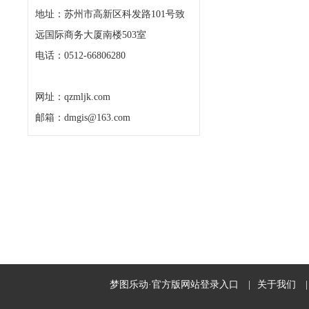
地址：苏州市高新区科发路101号致
远国际商务大厦南楼503室
电话：0512-66806280
网址：qzmljk.com
邮箱：dmgis@163.com
梦图乐动·官方版网站登录入口
|
关于我们
|