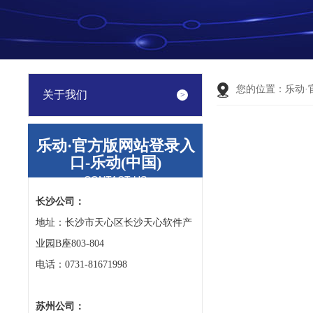
您的位置：
乐动·
关于我们
乐动·官方版网站登录入
口-乐动(中国)
CONTACT US
长沙公司：
地址：长沙市天心区长沙天心软件产
业园B座803-804
电话：0731-81671998
苏州公司：