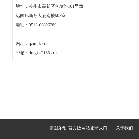
地址：苏州市高新区科发路101号致
远国际商务大厦南楼503室
电话：0512-66806280
网址：qzmljk.com
邮箱：dmgis@163.com
梦图乐动·官方版网站登录入口
|
关于我们
|