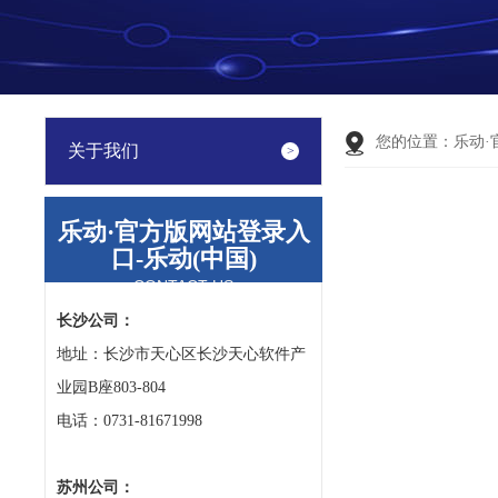
您的位置：
乐动·
关于我们
乐动·官方版网站登录入
口-乐动(中国)
CONTACT US
长沙公司：
地址：长沙市天心区长沙天心软件产
业园B座803-804
电话：0731-81671998
苏州公司：