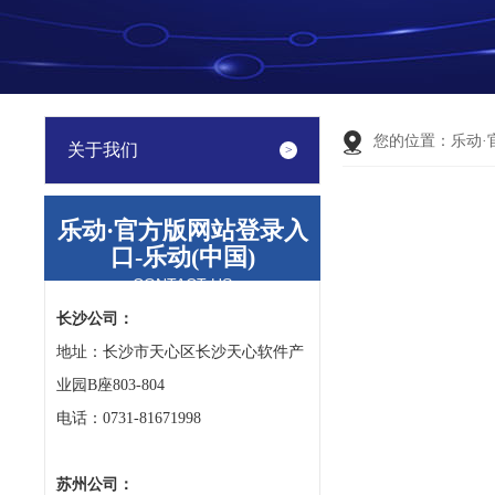
您的位置：
乐动·
关于我们
乐动·官方版网站登录入
口-乐动(中国)
CONTACT US
长沙公司：
地址：长沙市天心区长沙天心软件产
业园B座803-804
电话：0731-81671998
苏州公司：