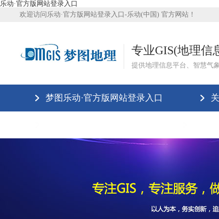
乐动·官方版网站登录入口
欢迎访问乐动·官方版网站登录入口-乐动(中国) 官方网站！
专业GIS(地理
提供地理信息平台、智慧气
梦图乐动·官方版网站登录入口
乐动·官方版网站登录入口
乐动·