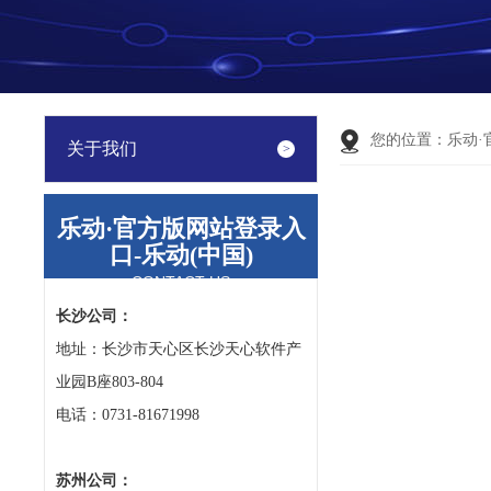
您的位置：
乐动·
关于我们
乐动·官方版网站登录入
口-乐动(中国)
CONTACT US
长沙公司：
地址：长沙市天心区长沙天心软件产
业园B座803-804
电话：0731-81671998
苏州公司：