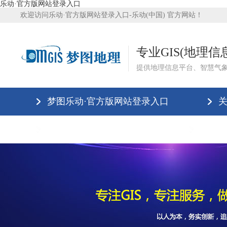
乐动·官方版网站登录入口
欢迎访问乐动·官方版网站登录入口-乐动(中国) 官方网站！
专业GIS(地理
提供地理信息平台、智慧气
梦图乐动·官方版网站登录入口
乐动·官方版网站登录入口
乐动·