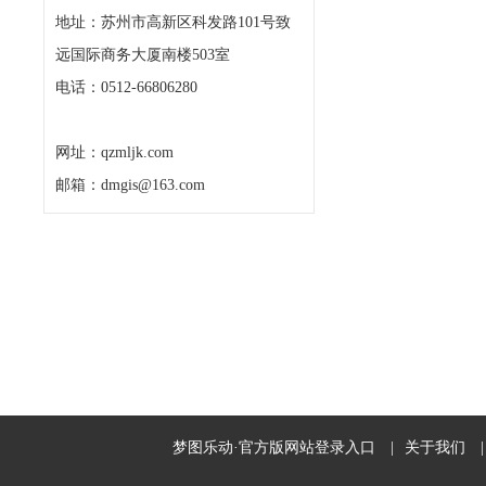
地址：苏州市高新区科发路101号致
远国际商务大厦南楼503室
电话：0512-66806280
网址：qzmljk.com
邮箱：dmgis@163.com
梦图乐动·官方版网站登录入口
|
关于我们
|