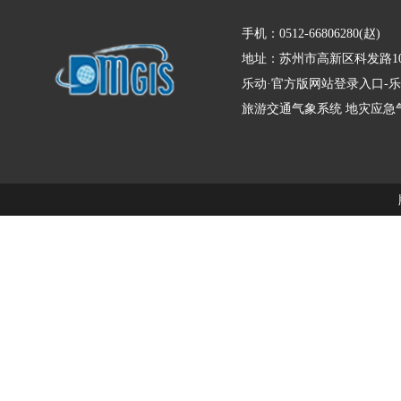
手机：0512-66806280(赵)
地址：苏州市高新区科发路10
乐动·官方版网站登录入口-乐
旅游交通气象系统
地灾应急