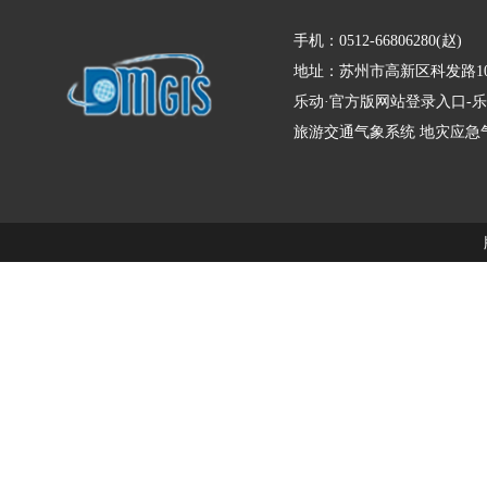
手机：0512-66806280(赵)
地址：苏州市高新区科发路10
乐动·官方版网站登录入口-乐
旅游交通气象系统
地灾应急