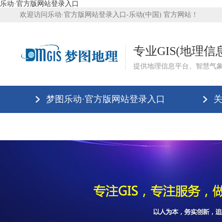
乐动·官方版网站登录入口
欢迎访问乐动·官方版网站登录入口-乐动(中国) 官方网站！
专业GIS(地理
提供地理信息平台、智慧气
梦图乐动·官方版网站登录入口
乐动·官方版网站登录入口
乐动·