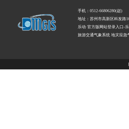
手机：0512-66806280(赵)
地址：苏州市高新区科发路10
乐动·官方版网站登录入口-乐
旅游交通气象系统
地灾应急