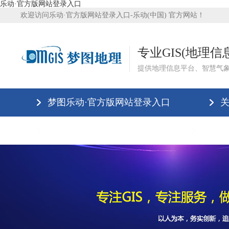
乐动·官方版网站登录入口
欢迎访问乐动·官方版网站登录入口-乐动(中国) 官方网站！
专业GIS(地理
提供地理信息平台、智慧气
梦图乐动·官方版网站登录入口
乐动·官方版网站登录入口
乐动·