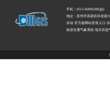
手机：0512-66806280(赵)
地址：苏州市高新区科发路10
乐动·官方版网站登录入口-乐
旅游交通气象系统
地灾应急