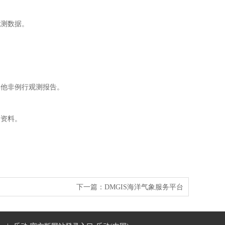
观测数据。
其他非例行观测报告。
计资料。
下一篇：
DMGIS海洋气象服务平台