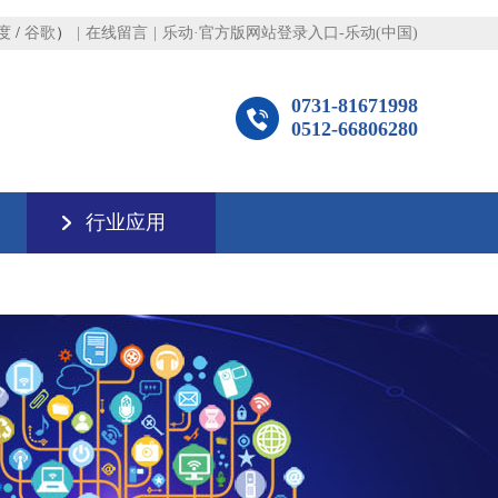
度
/
谷歌
）
|
在线留言
|
乐动·官方版网站登录入口-乐动(中国)
0731-81671998
0512-66806280
行业应用