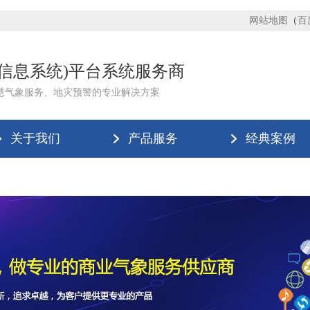
网站地图
（
百
理信息系统)平台系统服务商
慧气象服务、地灾预警的专业解决方案
关于我们
产品服务
经典案例
动·官方版网站登录入口-乐动(中国)