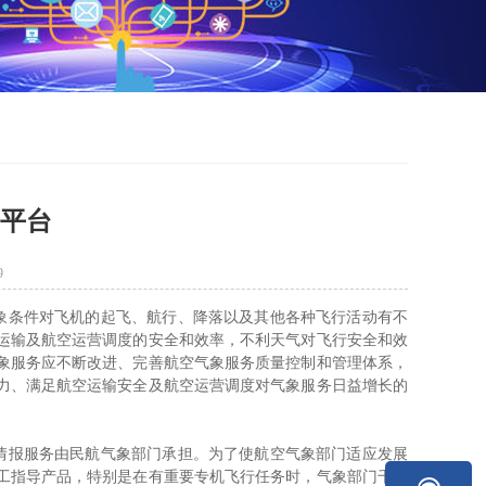
务平台
9
象条件对飞机的起飞、航行、降落以及其他各种飞行活动有不
运输及航空运营调度的安全和效率，不利天气对飞行安全和效
象服务应不断改进、完善航空气象服务质量控制和管理体系，
力、满足航空运输安全及航空运营调度对气象服务日益增长的
情报服务由民航气象部门承担。为了使航空气象部门适应发展
工指导产品，特别是在有重要专机飞行任务时，气象部门千方