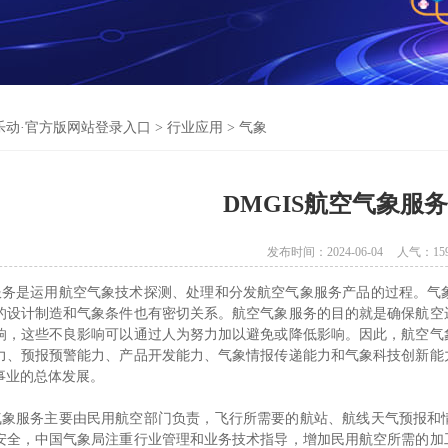
乐动·官方版网站登录入口
>
行业应用
>
气象
DMGIS航空气象服
发布时间：2024-06-04
人气：
15
服务是运用航空气象技术探测、处理和分发航空气象服务产品的过程。气
的设计制造和气象条件也有密切关系。航空气象服务的目的就是确保航空
响，这些不良影响可以通过人为努力加以避免或降低影响。因此，航空气
力、预报预警能力、产品开发能力、气象情报传递能力和气象科技创新能
事业的总体发展。
气象服务主要由民用航空部门负责，飞行所需要的航站、航线天气预报和
安全，中国气象局注重行业管理和业务技术指导，增加民用航空所需的加