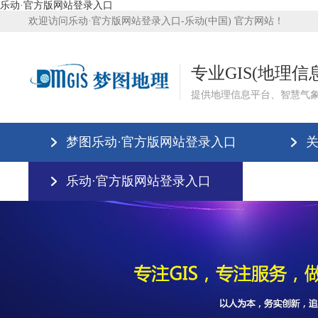
乐动·官方版网站登录入口
欢迎访问乐动·官方版网站登录入口-乐动(中国) 官方网站！
专业GIS(地理
提供地理信息平台、智慧气
梦图乐动·官方版网站登录入口
乐动·官方版网站登录入口
乐动·