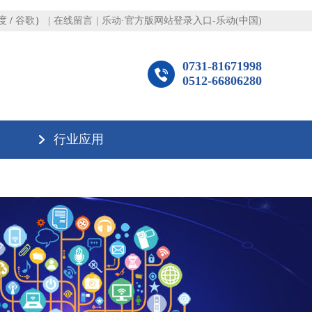
度
/
谷歌
）
|
在线留言
|
乐动·官方版网站登录入口-乐动(中国)
0731-81671998
0512-66806280
行业应用