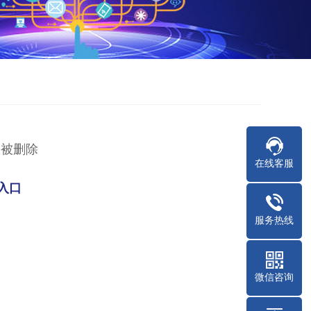
已被删除
在线客服
入口
服务热线
微信咨询