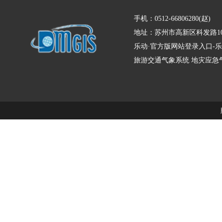
手机：0512-66806280(赵)
地址：苏州市高新区科发路10
乐动·官方版网站登录入口-乐
旅游交通气象系统
地灾应急