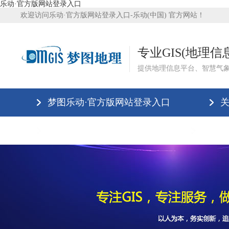
乐动·官方版网站登录入口
欢迎访问乐动·官方版网站登录入口-乐动(中国) 官方网站！
专业GIS(地理
提供地理信息平台、智慧气
梦图乐动·官方版网站登录入口
乐动·官方版网站登录入口
乐动·