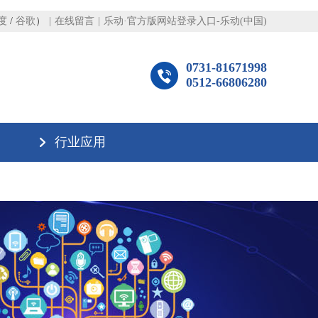
度
/
谷歌
）
|
在线留言
|
乐动·官方版网站登录入口-乐动(中国)
0731-81671998
0512-66806280
行业应用