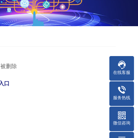
已被删除
在线客服
入口
服务热线
微信咨询