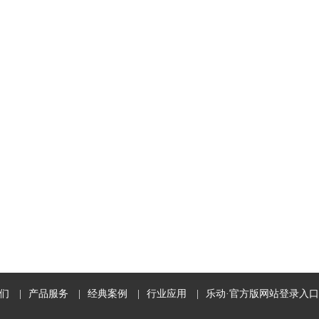
们
|
产品服务
|
经典案例
|
行业应用
|
乐动·官方版网站登录入口