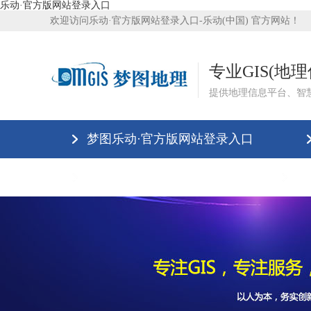
乐动·官方版网站登录入口
欢迎访问乐动·官方版网站登录入口-乐动(中国) 官方网站！
专业GIS(地
提供地理信息平台、智
梦图乐动·官方版网站登录入口
乐动·官方版网站登录入口
乐