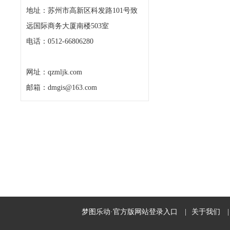
地址：苏州市高新区科发路101号致
远国际商务大厦南楼503室
电话：0512-66806280
网址：qzmljk.com
邮箱：dmgis@163.com
梦图乐动·官方版网站登录入口
|
关于我们
|