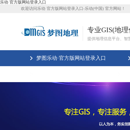
乐动·官方版网站登录入口
欢迎访问乐动·官方版网站登录入口-乐动(中国) 官方网站！
专业GIS(地
提供地理信息平台、智
梦图乐动·官方版网站登录入口
乐动·官方版网站登录入口
乐