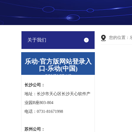
您的位置：
关于我们
乐动·官方版网站登录入
口-乐动(中国)
CONTACT US
长沙公司：
地址：长沙市天心区长沙天心软件产
业园B座803-804
电话：0731-81671998
苏州公司：