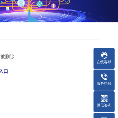
已被删除
在线客服
入口
服务热线
微信咨询