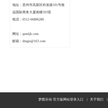
地址：苏州市高新区科发路101号致
远国际商务大厦南楼503室
电话：0512-66806280
网址：qzmljk.com
邮箱：dmgis@163.com
梦图乐动·官方版网站登录入口
|
关于我们
|