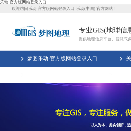
乐动·官方版网站登录入口
欢迎访问乐动·官方版网站登录入口-乐动(中国) 官方网站！
专业GIS(地理
提供地理信息平台、智慧气
梦图乐动·官方版网站登录入口
乐动·官方版网站登录入口
乐动·